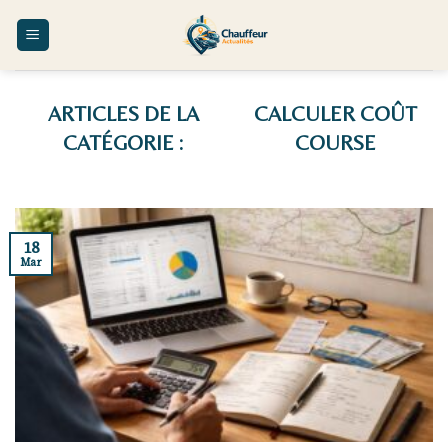
Skip
to
content
CALCULER COÛT
COURSE
18
Mar