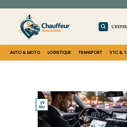
Skip
to
content
L’EXPE
AUTO & MOTO
LOGISTIQUE
TRANSPORT
VTC & T
19
Mar