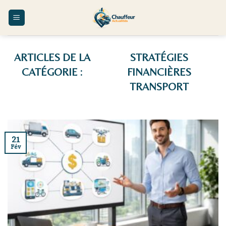
Skip
to
content
STRATÉGIES
FINANCIÈRES
TRANSPORT
21
Fév