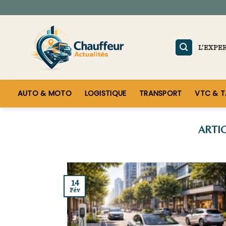
Skip
to
content
L’EXPE
AUTO & MOTO
LOGISTIQUE
TRANSPORT
VTC & T
14
Fév