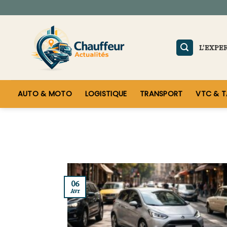
Skip
to
content
L’EXPE
AUTO & MOTO
LOGISTIQUE
TRANSPORT
VTC & T
06
Avr