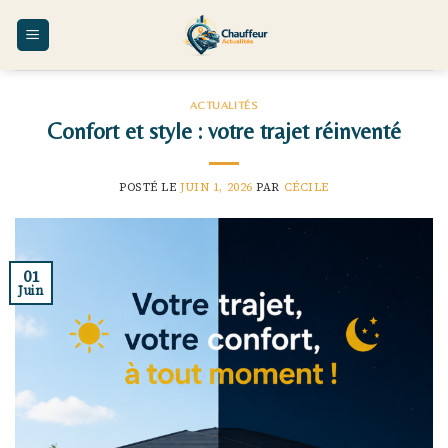
Skip
to
content
ACTUALITÉS
Confort et style : votre trajet réinventé
POSTÉ LE
JUIN 1, 2026
PAR
CÉCILE
01
Juin