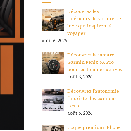
Découvrez les
intérieurs de voiture de
luxe qui inspirent à
voyager
août 6, 2026
Découvrez la montre
Garmin Fenix 6X Pro
pour les femmes actives
août 6, 2026
Découvrez l’autonomie
futuriste des camions
Tesla
août 6, 2026
Coque premium iPhone