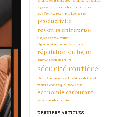
optimisation travail fêtes
optimiser ses courses
organisation
organisation pendant fêtes
pics d’activité fêtes
prix licence taxi
productivité
revenus entreprise
risques contrôle routier
réglementation heures de conduite
réputation en ligne
sanctions contrôle routier
sécurité routière
sécurité routière travail
véhicule de travail
véhicule économique
zone dense
économie carburant
éviter amende conduite
DERNIERS ARTICLES