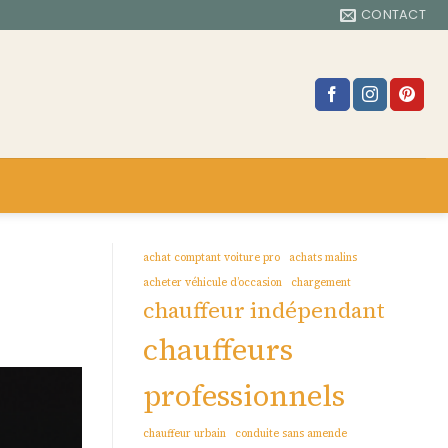
CONTACT
achat comptant voiture pro
achats malins
acheter véhicule d’occasion
chargement
chauffeur indépendant
chauffeurs
professionnels
chauffeur urbain
conduite sans amende