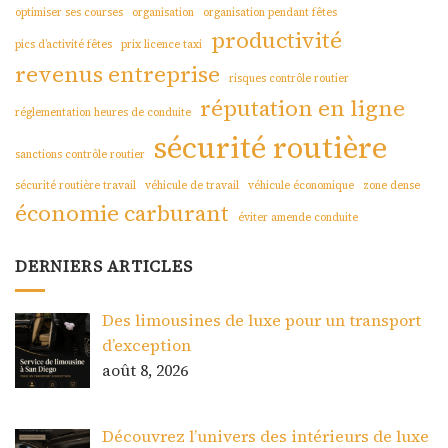
optimiser ses courses
organisation
organisation pendant fêtes
productivité
pics d’activité fêtes
prix licence taxi
revenus entreprise
risques contrôle routier
réputation en ligne
réglementation heures de conduite
sécurité routière
sanctions contrôle routier
sécurité routière travail
véhicule de travail
véhicule économique
zone dense
économie carburant
éviter amende conduite
DERNIERS ARTICLES
Des limousines de luxe pour un transport
d’exception
août 8, 2026
Découvrez l’univers des intérieurs de luxe