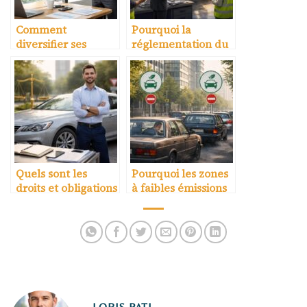
Comment
Pourquoi la
diversifier ses
réglementation du
sources de revenus
transport évolue
en transport
chaque année
Quels sont les
Pourquoi les zones
droits et obligations
à faibles émissions
d’un chauffeur
impactent les
indépendant
chauffeurs