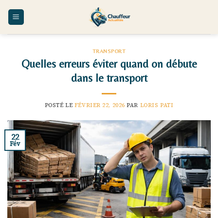
Skip
to
content
TRANSPORT
Quelles erreurs éviter quand on débute
dans le transport
POSTÉ LE
FÉVRIER 22, 2026
PAR
LORIS PATI
22
Fév