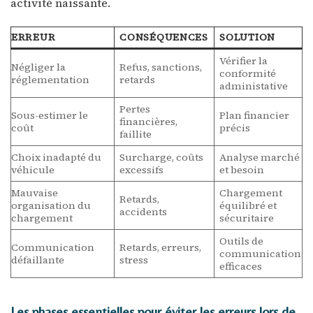
activité naissante.
ERREUR
CONSÉQUENCES
SOLUTION
Vérifier la
Négliger la
Refus, sanctions,
conformité
réglementation
retards
administative
Pertes
Sous-estimer le
Plan financier
financières,
coût
précis
faillite
Choix inadapté du
Surcharge, coûts
Analyse marché
véhicule
excessifs
et besoin
Mauvaise
Chargement
Retards,
organisation du
équilibré et
accidents
chargement
sécuritaire
Outils de
Communication
Retards, erreurs,
communication
défaillante
stress
efficaces
Les phases essentielles pour éviter les erreurs lors de