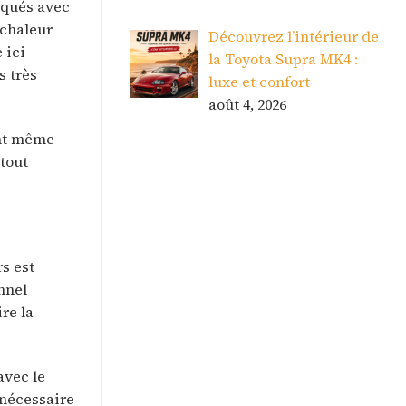
iqués avec
 chaleur
Découvrez l’intérieur de
 ici
la Toyota Supra MK4 :
s très
luxe et confort
août 4, 2026
ent même
 tout
rs est
nnel
re la
avec le
 nécessaire