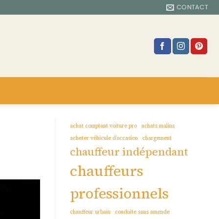
CONTACT
achat comptant voiture pro
achats malins
acheter véhicule d’occasion
chargement
chauffeur indépendant
chauffeurs
professionnels
chauffeur urbain
conduite sans amende