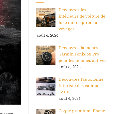
Découvrez les
intérieurs de voiture de
luxe qui inspirent à
voyager
août 6, 2026
Découvrez la montre
Garmin Fenix 6X Pro
pour les femmes actives
août 6, 2026
Découvrez l’autonomie
futuriste des camions
Tesla
août 6, 2026
Coque premium iPhone
our vos