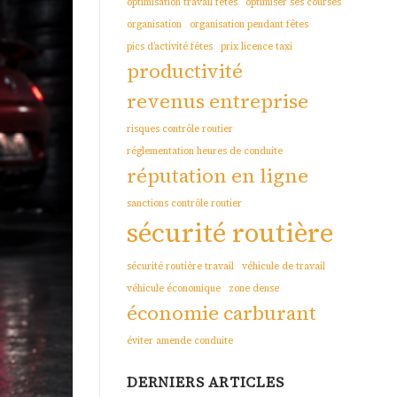
optimisation travail fêtes
optimiser ses courses
organisation
organisation pendant fêtes
pics d’activité fêtes
prix licence taxi
productivité
revenus entreprise
risques contrôle routier
réglementation heures de conduite
réputation en ligne
sanctions contrôle routier
sécurité routière
sécurité routière travail
véhicule de travail
véhicule économique
zone dense
économie carburant
éviter amende conduite
DERNIERS ARTICLES