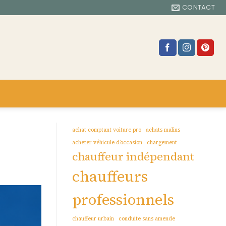
CONTACT
achat comptant voiture pro
achats malins
acheter véhicule d’occasion
chargement
chauffeur indépendant
chauffeurs
professionnels
chauffeur urbain
conduite sans amende