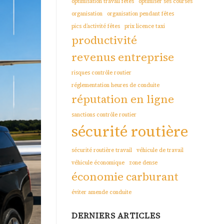
optimisation travail fêtes
optimiser ses courses
organisation
organisation pendant fêtes
pics d’activité fêtes
prix licence taxi
productivité
revenus entreprise
risques contrôle routier
réglementation heures de conduite
réputation en ligne
sanctions contrôle routier
sécurité routière
sécurité routière travail
véhicule de travail
véhicule économique
zone dense
économie carburant
éviter amende conduite
DERNIERS ARTICLES