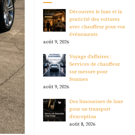
Découvrez le luxe et la
praticité des voitures
avec chauffeur pour vos
événements
août 9, 2026
Voyage d’affaires :
Services de chauffeur
sur mesure pour
femmes
août 9, 2026
Des limousines de luxe
pour un transport
d’exception
août 8, 2026