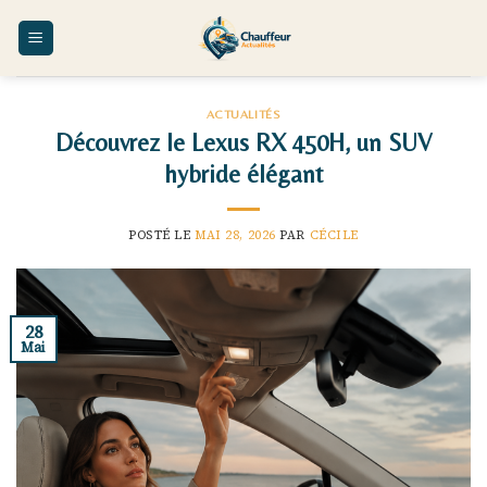
Skip
to
content
ACTUALITÉS
Découvrez le Lexus RX 450H, un SUV
hybride élégant
POSTÉ LE
MAI 28, 2026
PAR
CÉCILE
28
Mai