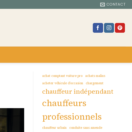
CONTACT
achat comptant voiture pro
achats malins
acheter véhicule d’occasion
chargement
chauffeur indépendant
chauffeurs
professionnels
chauffeur urbain
conduite sans amende