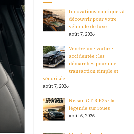
Innovations nautiques à
découvrir pour votre
véhicule de luxe
août 7, 2026
Vendre une voiture
accidentée : les
démarches pour une
transaction simple et
sécurisée
août 7, 2026
Nissan GT-R R35 : la
légende sur roues
août 6, 2026