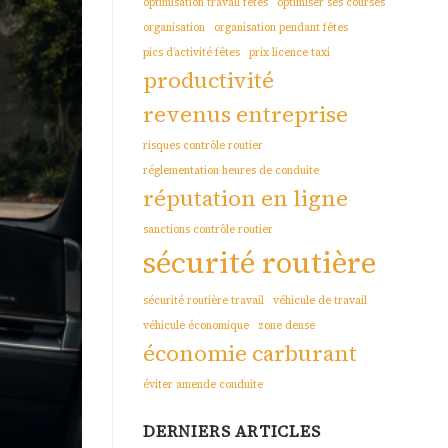
optimisation travail fêtes
optimiser ses courses
organisation
organisation pendant fêtes
pics d’activité fêtes
prix licence taxi
productivité
revenus entreprise
risques contrôle routier
réglementation heures de conduite
réputation en ligne
sanctions contrôle routier
sécurité routière
sécurité routière travail
véhicule de travail
véhicule économique
zone dense
économie carburant
éviter amende conduite
DERNIERS ARTICLES