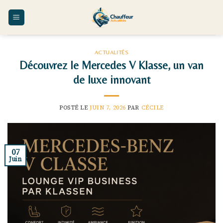
Skip
to
content
ACTUALITÉS
Découvrez le Mercedes V Klasse, un van
de luxe innovant
POSTÉ LE
JUIN 7, 2026
PAR
CÉCILE
07
Juin