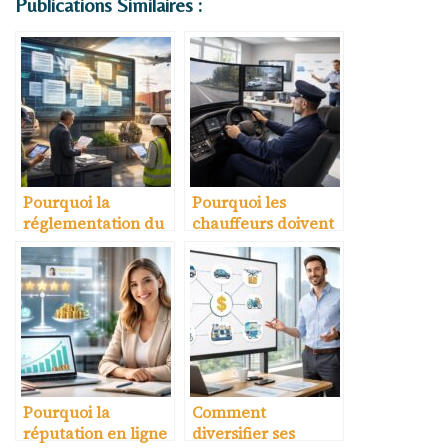
Publications Similaires :
Pourquoi la
Pourquoi les
réglementation du
chauffeurs doivent
transport évolue
se former
chaque année
régulièrement
Pourquoi la
Comment
réputation en ligne
diversifier ses