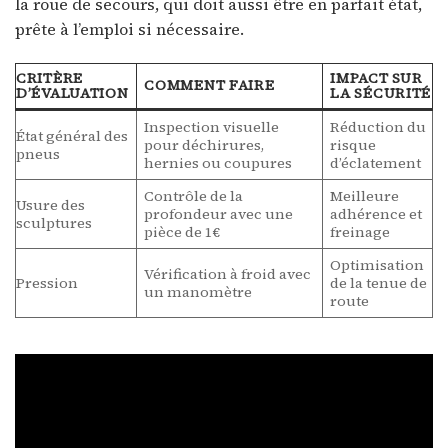
la roue de secours, qui doit aussi être en parfait état,
prête à l’emploi si nécessaire.
CRITÈRE
IMPACT SUR
COMMENT FAIRE
D’ÉVALUATION
LA SÉCURITÉ
Inspection visuelle
Réduction du
État général des
pour déchirures,
risque
pneus
hernies ou coupures
d’éclatement
Contrôle de la
Meilleure
Usure des
profondeur avec une
adhérence et
sculptures
pièce de 1€
freinage
Optimisation
Vérification à froid avec
Pression
de la tenue de
un manomètre
route