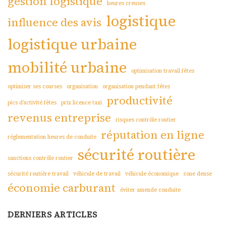
gestion logistique
heures creuses
logistique
influence des avis
logistique urbaine
mobilité urbaine
optimisation travail fêtes
optimiser ses courses
organisation
organisation pendant fêtes
productivité
pics d’activité fêtes
prix licence taxi
revenus entreprise
risques contrôle routier
réputation en ligne
réglementation heures de conduite
sécurité routière
sanctions contrôle routier
sécurité routière travail
véhicule de travail
véhicule économique
zone dense
économie carburant
éviter amende conduite
DERNIERS ARTICLES