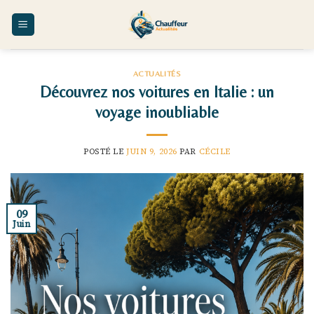
Skip
to
content
ACTUALITÉS
Découvrez nos voitures en Italie : un
voyage inoubliable
POSTÉ LE
JUIN 9, 2026
PAR
CÉCILE
09
Juin