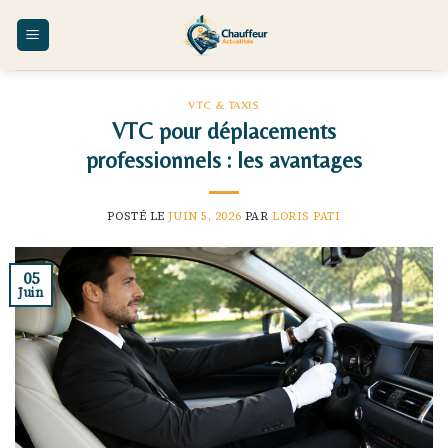
Skip
to
content
VTC & TAXIS
VTC pour déplacements
professionnels : les avantages
POSTÉ LE
JUIN 5, 2026
PAR
LORIS PATI
05
Juin