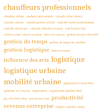
chauffeurs professionnels
chauffeur urbain
conduite sans amende
conseils achat voiture
conseils courses
conseils gestion activité
contrôle routier professionnel
contrôle vitesse pro
contrôle véhicule occasion
coût licence taxi
critères achat voiture occasion
faire ses courses
gestion des pics d’activité
gestion du temps
gestion du temps de conduite
gestion logistique
heures creuses
logistique
influence des avis
logistique urbaine
mobilité urbaine
optimisation travail fêtes
optimiser ses courses
organisation
organisation pendant fêtes
productivité
pics d’activité fêtes
prix licence taxi
revenus entreprise
risques contrôle routier