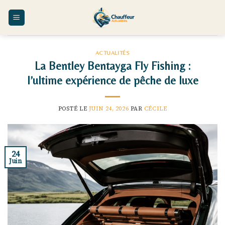
Skip
to
content
ACTUALITÉS
La Bentley Bentayga Fly Fishing :
l’ultime expérience de pêche de luxe
POSTÉ LE
JUIN 24, 2026
PAR
CÉCILE
24
Juin