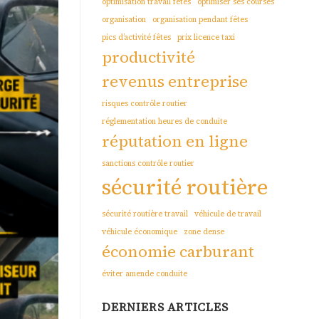
optimisation travail fêtes
optimiser ses courses
organisation
organisation pendant fêtes
pics d’activité fêtes
prix licence taxi
productivité
revenus entreprise
risques contrôle routier
réglementation heures de conduite
réputation en ligne
sanctions contrôle routier
sécurité routière
sécurité routière travail
véhicule de travail
véhicule économique
zone dense
économie carburant
éviter amende conduite
DERNIERS ARTICLES