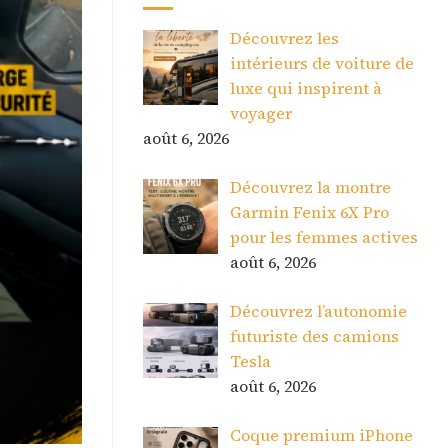
Découvrez les
intérieurs de voiture de
luxe qui inspirent à
voyager
août 6, 2026
Découvrez la montre
Garmin Fenix 6X Pro
pour les femmes actives
août 6, 2026
Découvrez l’autonomie
futuriste des camions
Tesla
août 6, 2026
Coque premium iPhone