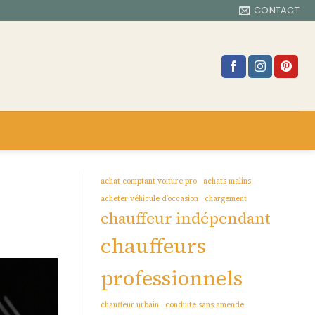
CONTACT
achat comptant voiture pro
achats malins
acheter véhicule d’occasion
chargement
chauffeur indépendant
chauffeurs
professionnels
chauffeur urbain
conduite sans amende