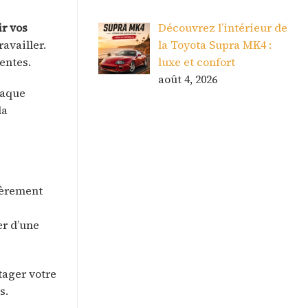
ir vos
Découvrez l’intérieur de
availler.
la Toyota Supra MK4 :
entes.
luxe et confort
août 4, 2026
haque
la
ièrement
er d’une
tager votre
s.