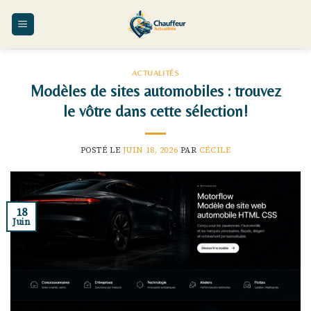
Skip
to
content
ACTUALITÉS
Modèles de sites automobiles : trouvez
le vôtre dans cette sélection!
POSTÉ LE
JUIN 18, 2026
PAR
CÉCILE
18
Juin