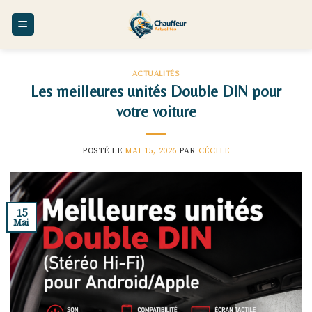
Skip
to
content
ACTUALITÉS
Les meilleures unités Double DIN pour
votre voiture
POSTÉ LE
MAI 15, 2026
PAR
CÉCILE
15
Mai