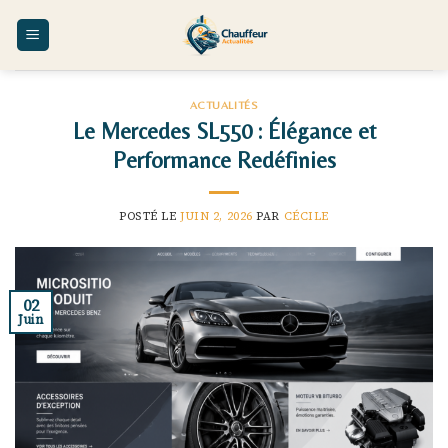
Skip
to
content
ACTUALITÉS
Le Mercedes SL550 : Élégance et
Performance Redéfinies
POSTÉ LE
JUIN 2, 2026
PAR
CÉCILE
02
Juin