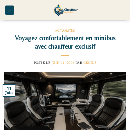
Skip
to
content
ACTUALITÉS
Voyagez confortablement en minibus
avec chauffeur exclusif
POSTÉ LE
JUIN 11, 2026
PAR
CÉCILE
11
Juin