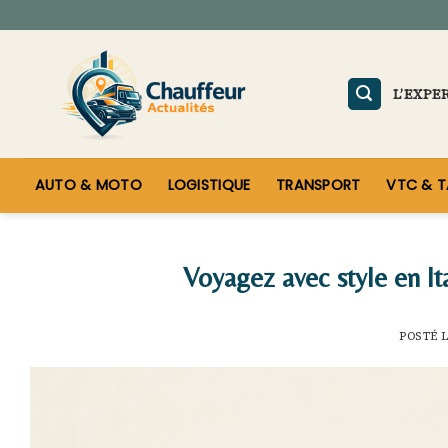
Skip
to
content
L’EXPE
AUTO & MOTO
LOGISTIQUE
TRANSPORT
VTC & T
Voyagez avec style en It
POSTÉ 