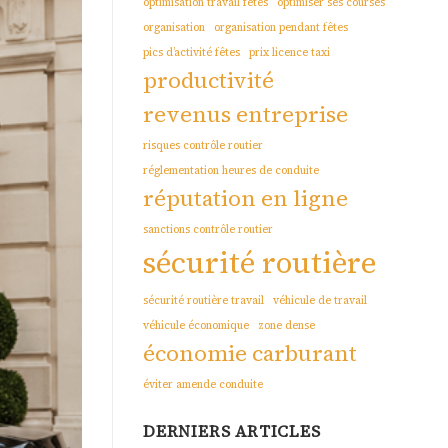
optimisation travail fêtes
optimiser ses courses
organisation
organisation pendant fêtes
pics d’activité fêtes
prix licence taxi
productivité
revenus entreprise
risques contrôle routier
réglementation heures de conduite
réputation en ligne
sanctions contrôle routier
sécurité routière
sécurité routière travail
véhicule de travail
véhicule économique
zone dense
économie carburant
éviter amende conduite
DERNIERS ARTICLES